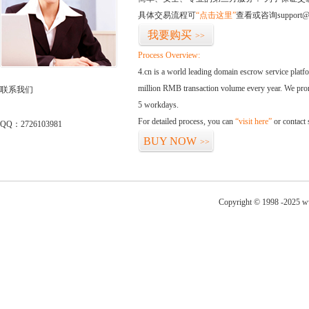
具体交易流程可
“点击这里”
查看或咨询support@
我要购买
>>
Process Overview:
4.cn is a world leading domain escrow service plat
million RMB transaction volume every year. We promi
联系我们
5 workdays.
For detailed process, you can
“visit here”
or contact
QQ：2726103981
BUY NOW
>>
Copyright © 1998 -2025 ww